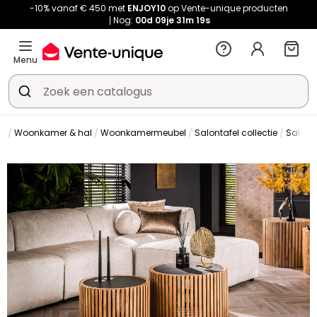
-10% vanaf € 450 met
ENJOY10
op Vente-unique producten
Nog:
00d
09je
31m
18s
Menu
Woonkamer & hal
Woonkamermeubel
Salontafel collectie
Salont