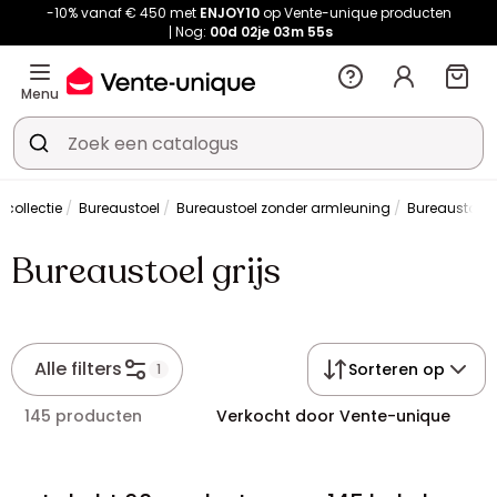
-10% vanaf € 450 met
ENJOY10
op Vente-unique producten
Nog:
00d
02je
03m
54s
Menu
 collectie
Bureaustoel
Bureaustoel zonder armleuning
Bureaustoel g
Bureaustoel grijs
Alle filters
Sorteren op
1
145 producten
Verkocht door Vente-unique