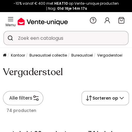
-10% vanaf € 400 met
HEAT10
op Vente-unique producten
Nog:
01d
16je
14m
17s
Menu
Kantoor
Bureaustoel collectie
Bureaustoel
Vergaderstoel
Vergaderstoel
Alle filters
Sorteren op
74 producten