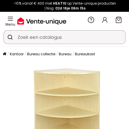
-10% vanaf € 400 met
HEAT10
op Vente-unique producten
Nog:
02d
16je
06m
15s
Menu
Kantoor
Bureau collectie
Bureau
Bureaukast