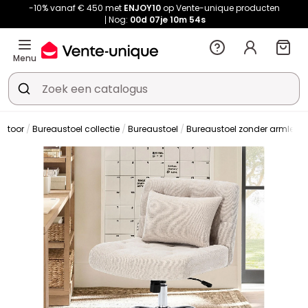
-10% vanaf € 450 met
ENJOY10
op Vente-unique producten
Nog:
00d
07je
10m
53s
Menu
antoor
Bureaustoel collectie
Bureaustoel
Bureaustoel zonder armleun