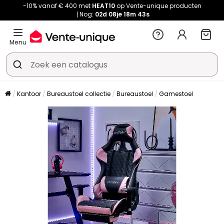
-10% vanaf € 400 met
HEAT10
op Vente-unique producten
Nog:
02d
08je
18m
42s
Menu
Kantoor
Bureaustoel collectie
Bureaustoel
Gamestoel