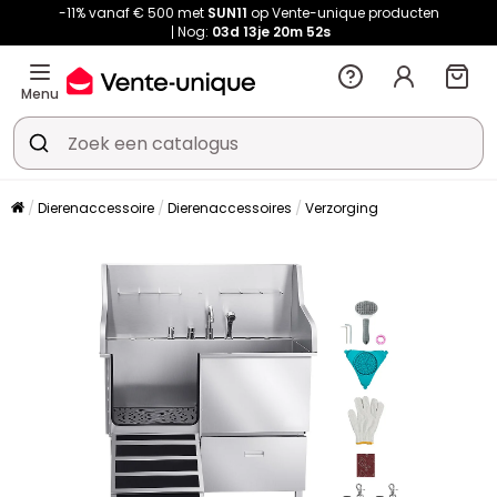
-11% vanaf € 500 met
SUN11
op Vente-unique producten
Nog:
03d
13je
20m
51s
Menu
Dierenaccessoire
Dierenaccessoires
Verzorging