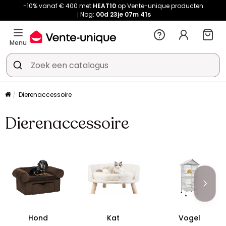
-10% vanaf € 400 met
HEAT10
op Vente-unique producten
Nog:
00d
23je
07m
41s
Menu
Dierenaccessoire
Dierenaccessoire
Hond
Kat
Vogel