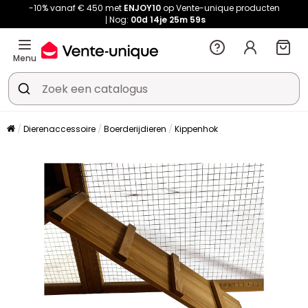
-10% vanaf € 450 met
ENJOY10
op Vente-unique producten
Nog:
00d
14je
25m
59s
Menu
Dierenaccessoire
Boerderijdieren
Kippenhok