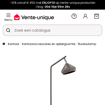
-10% vanaf € 450 met
ENJOY10
op Vente-unique producten
Nog:
00d
16je
55m
27s
Menu
Kantoor
Kantooraccessoires en opbergruimte
Bureaulamp