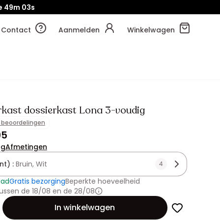
e
49m
01s
Contact
Aanmelden
Winkelwagen
kast dossierkast Lona 3-voudig
1 beoordelingen
95
ng
Afmetingen
nt) :
Bruin, Wit
4
aad
Gratis bezorging
Beperkte hoeveelheid
ussen de 18/08 en de 28/08
id
In winkelwagen