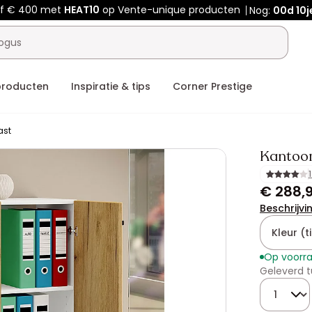
af € 400 met
HEAT10
op Vente-unique producten
Nog:
00d
10j
producten
Inspiratie & tips
Corner Prestige
ast
Kantoor
€ 288,
Beschrijvi
Kleur (ti
Op voorr
Geleverd t
Hoeveelhe