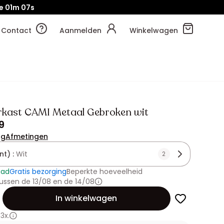
e
01m
05s
Contact
Aanmelden
Winkelwagen
kast CAMI Metaal Gebroken wit
9
ng
Afmetingen
nt) :
Wit
2
aad
Gratis bezorging
Beperkte hoeveelheid
ussen de 13/08 en de 14/08
id
In winkelwagen
3x.