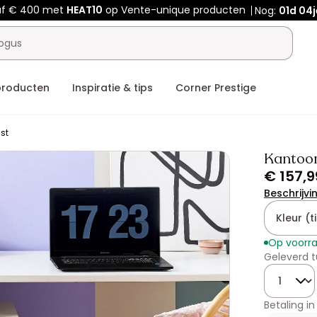
af € 400 met
HEAT10
op Vente-unique producten
Nog:
01d
04j
producten
Inspiratie & tips
Corner Prestige
st
Kantoor
€ 157,9
Beschrijvi
Kleur (ti
Op voorr
Geleverd t
Hoeveelhe
Betaling in