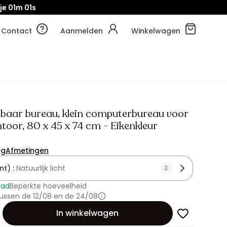
je
00m
58s
Contact
Aanmelden
Winkelwagen
aar bureau, klein computerbureau voor
toor, 80 x 45 x 74 cm - Eikenkleur
ng
Afmetingen
nt) :
Natuurlijk licht
3
aad
Beperkte hoeveelheid
ussen de 12/08 en de 24/08
id
In winkelwagen