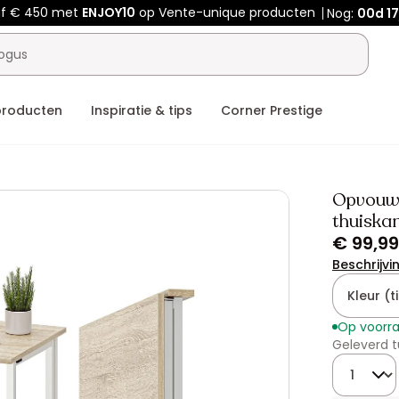
f € 450 met
ENJOY10
op Vente-unique producten
Nog:
00d
17
producten
Inspiratie & tips
Corner Prestige
Opvouwb
thuiskan
€ 99,99
Beschrijvi
Kleur (ti
Op voorr
Geleverd t
Hoeveelhe