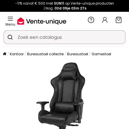
-11% vanaf € 500 met
SUN11
op Vente-unique producten
Nog:
03d
09je
03m
27s
Menu
Kantoor
Bureaustoel collectie
Bureaustoel
Gamestoel