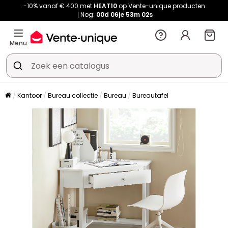
-10% vanaf € 400 met
HEAT10
op Vente-unique producten
Nog:
00d
06je
53m
02s
Menu
Kantoor
Bureau collectie
Bureau
Bureautafel