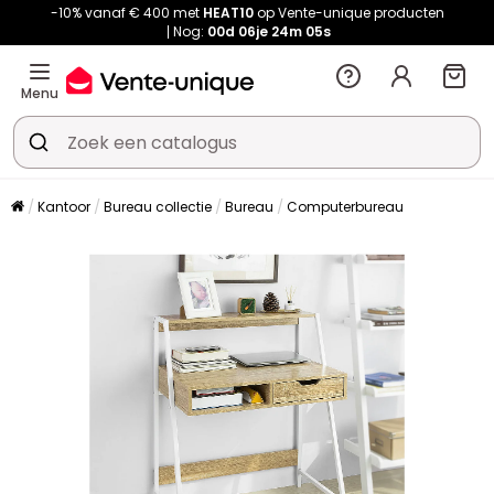
-10% vanaf € 400 met
HEAT10
op Vente-unique producten
Nog:
00d
06je
24m
04s
Menu
Kantoor
Bureau collectie
Bureau
Computerbureau