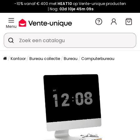
-10% vanaf € 400 met
HEAT10
op Vente-unique producten
Nog:
02d
10je
45m
09s
Menu
Kantoor
Bureau collectie
Bureau
Computerbureau