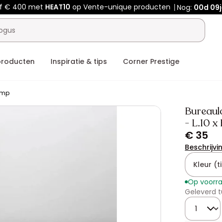
af € 400 met
HEAT10
op Vente-unique producten
Nog:
00d
09
producten
Inspiratie & tips
Corner Prestige
amp
Bureaula
- L.10 x
€ 35
Beschrijvi
Kleur (ti
Op voorr
Geleverd t
Hoeveelhe