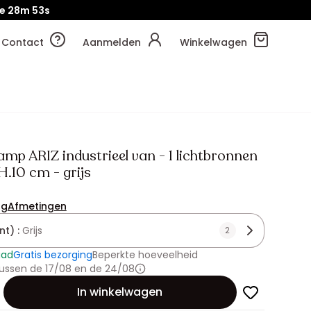
je
28m
51s
Contact
Aanmelden
Winkelwagen
mp ARIZ industrieel van - 1 lichtbronnen
 H.10 cm - grijs
ng
Afmetingen
nt) :
Grijs
2
aad
Gratis bezorging
Beperkte hoeveelheid
ussen de 17/08 en de 24/08
id
In winkelwagen