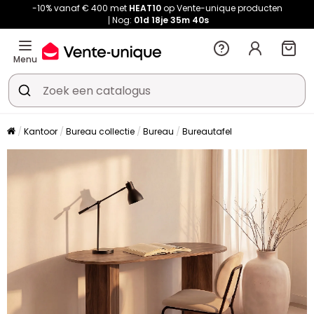
-10% vanaf € 400 met
HEAT10
op Vente-unique producten
Nog:
01d
18je
35m
40s
Menu
Kantoor
Bureau collectie
Bureau
Bureautafel