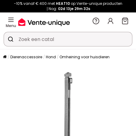
-10% vanaf € 400 met
HEAT10
op Vente-unique producten
Nog:
02d
13je
29m
32s
Menu
Dierenaccessoire
Hond
Omheining voor huisdieren