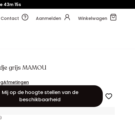
je
43m
13s
Contact
Aanmelden
Winkelwagen
dje grijs MAMOU
ng
Afmetingen
Mij op de hoogte stellen van de
beschikbaarheid
9