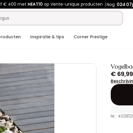
af € 400 met
HEAT10
op Vente-unique producten
Nog:
02d
07
producten
Inspiratie & tips
Corner Prestige
Vogelba
€ 69,99
Beschrijvi
Nr.: 402812