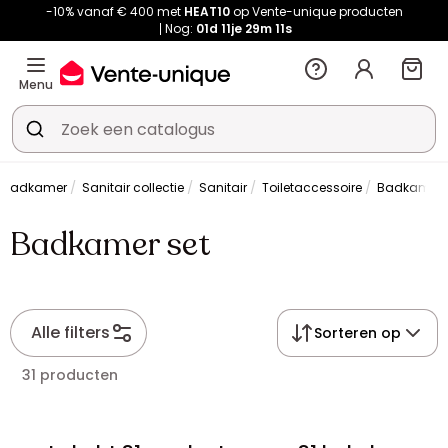
-10% vanaf € 400 met
HEAT10
op Vente-unique producten
Nog:
01d
11je
29m
11s
Menu
Badkamer
Sanitair collectie
Sanitair
Toiletaccessoire
Badkamer 
Badkamer set
Alle filters
Sorteren op
31 producten