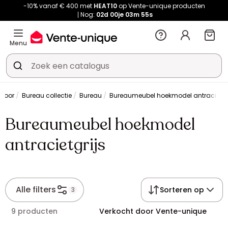
-10% vanaf € 400 met
HEAT10
op Vente-unique producten
Nog:
02d
00je
03m
54s
Menu
ntoor
Bureau collectie
Bureau
Bureaumeubel hoekmodel antracietgr
Bureaumeubel hoekmodel
antracietgrijs
Alle filters
Sorteren op
3
9 producten
Verkocht door Vente-unique