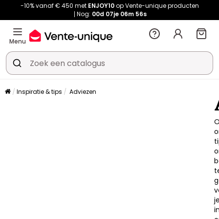
-10% vanaf € 450 met
ENJOY10
op Vente-unique producten
Nog:
00d
07je
06m
54s
Menu
Inspiratie & tips
Adviezen
O
o
t
b
t
g
v
j
i