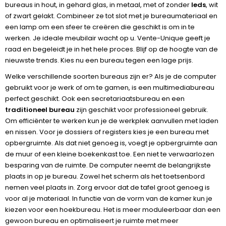
bureaus in hout, in gehard glas, in metaal, met of zonder
leds
, wit
of zwart gelakt. Combineer ze tot slot met je bureaumateriaal en
een lamp om een sfeer te creëren die geschikt is om in te
werken. Je ideale meubilair wacht op u. Vente-Unique geeft je
raad en begeleidt je in het hele proces. Blijf op de hoogte van de
nieuwste trends. Kies nu een bureau tegen een lage prijs.
Welke verschillende soorten bureaus zijn er? Als je de computer
gebruikt voor je werk of om te gamen, is een multimediabureau
perfect geschikt. Ook een secretariaatsbureau en een
traditioneel bureau
zijn geschikt voor professioneel gebruik.
Om efficiënter te werken kun je de werkplek aanvullen met laden
en nissen. Voor je dossiers of registers kies je een bureau met
opbergruimte. Als dat niet genoeg is, voegt je opbergruimte aan
de muur of een kleine boekenkast toe. Een niet te verwaarlozen
besparing van de ruimte. De computer neemt de belangrijkste
plaats in op je bureau. Zowel het scherm als het toetsenbord
nemen veel plaats in. Zorg ervoor dat de tafel groot genoeg is
voor al je materiaal. In functie van de vorm van de kamer kun je
kiezen voor een hoekbureau. Het is meer moduleerbaar dan een
gewoon bureau en optimaliseert je ruimte met meer