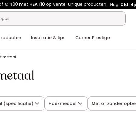
af € 400 met
HEAT10
op Vente-unique producten
Nog:
01d
14j
producten
Inspiratie & tips
Corner Prestige
t metaal
metaal
l (specificatie)
Hoekmeubel
Met of zonder opbe