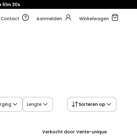
e
51m
29s
Contact
Aanmelden
Winkelwagen
rging
Lengte
Sorteren op
Verkocht door Vente-unique