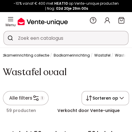
-10% vanaf € 400 met
HEAT10
op Vente-unique producten
Nog:
02d
20je
29m
00s
Menu
adkamerinrichting collectie
Badkamerinrichting
Wastafel
Wastafel
Wastafel ovaal
Alle filters
Sorteren op
1
59 producten
Verkocht door Vente-unique