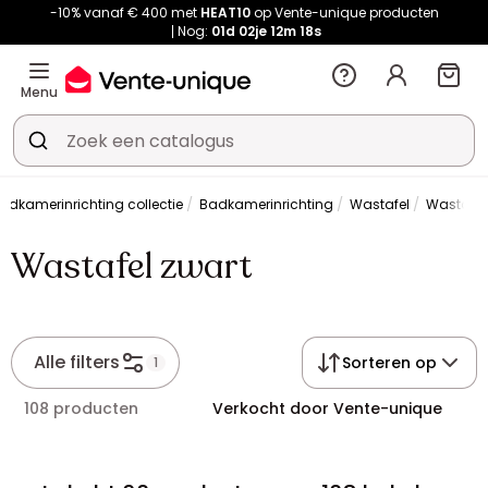
-10% vanaf € 400 met
HEAT10
op Vente-unique producten
Nog:
01d
02je
12m
17s
Menu
adkamerinrichting collectie
Badkamerinrichting
Wastafel
Wastafel
Wastafel zwart
Alle filters
Sorteren op
1
108 producten
Verkocht door Vente-unique