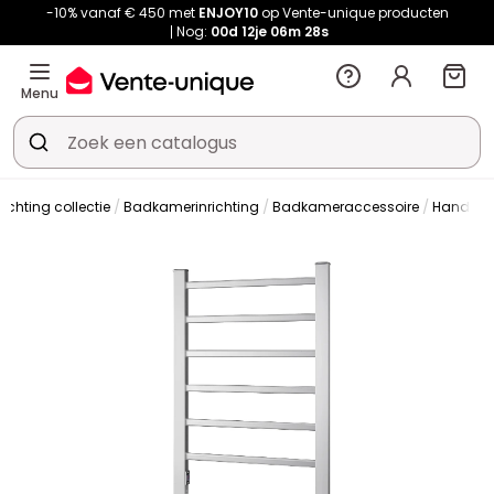
-10% vanaf € 450 met
ENJOY10
op Vente-unique producten
Nog:
00d
12je
06m
28s
Menu
chting collectie
Badkamerinrichting
Badkameraccessoire
Handdoe