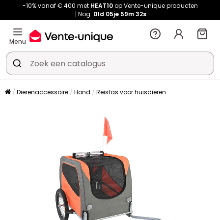
-10% vanaf € 400 met
HEAT10
op Vente-unique producten
Nog:
01d
05je
59m
31s
Menu
Dierenaccessoire
Hond
Reistas voor huisdieren