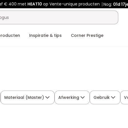
af € 400 met
HEAT10
op Vente-unique producten
Nog:
01d
17j
producten
Inspiratie & tips
Corner Prestige
Materiaal (Master)
Afwerking
Gebruik
V