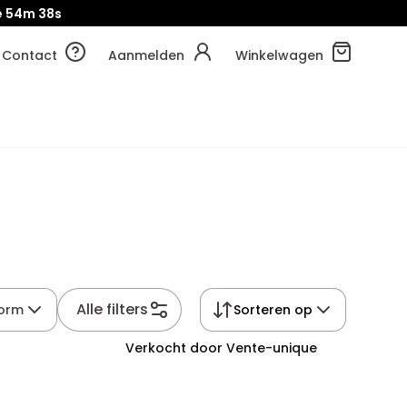
e
54m
38s
Contact
Aanmelden
Winkelwagen
Alle filters
orm
Sorteren op
Verkocht door Vente-unique