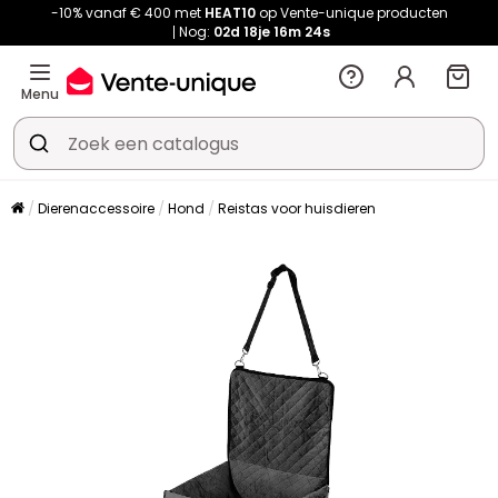
-10% vanaf € 400 met
HEAT10
op Vente-unique producten
Nog:
02d
18je
16m
24s
Menu
Dierenaccessoire
Hond
Reistas voor huisdieren