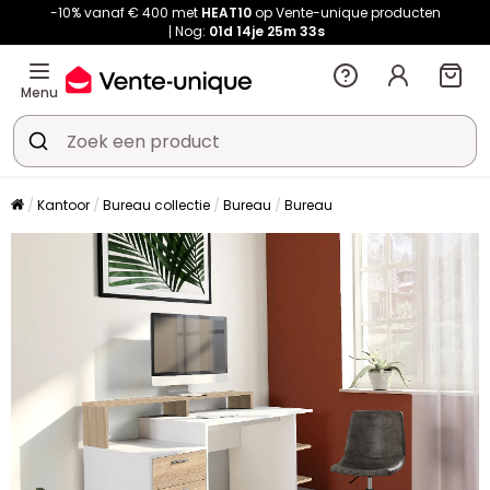
-10% vanaf € 400 met
HEAT10
op Vente-unique producten
Nog:
01d
14je
25m
33s
Menu
Kantoor
Bureau collectie
Bureau
Bureau