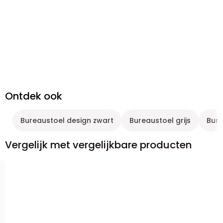
Ontdek ook
Bureaustoel design zwart
Bureaustoel grijs
Bure
Vergelijk met vergelijkbare producten