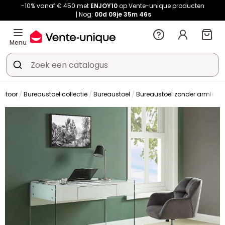
-10% vanaf € 450 met
ENJOY10
op Vente-unique producten
Nog:
00d
09je
35m
44s
Menu
antoor
Bureaustoel collectie
Bureaustoel
Bureaustoel zonder armleun