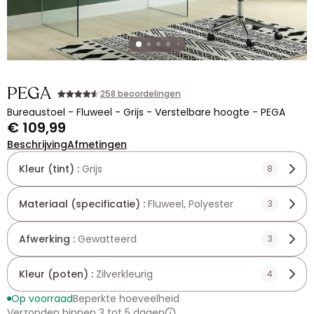
PEGA
258 beoordelingen
Bureaustoel - Fluweel - Grijs - Verstelbare hoogte - PEGA
€ 109,99
Beschrijving
Afmetingen
Kleur (tint) :
Grijs
8
Materiaal (specificatie) :
Fluweel, Polyester
3
Afwerking :
Gewatteerd
3
Kleur (poten) :
Zilverkleurig
4
Op voorraad
Beperkte hoeveelheid
Verzonden binnen 3 tot 5 dagen