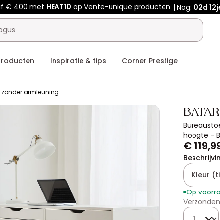
af € 400 met
HEAT10
op Vente-unique producten
Nog:
02d
12j
producten
Inspiratie & tips
Corner Prestige
l zonder armleuning
BATA
Bureaustoe
hoogte - 
€ 119,9
Beschrijvi
Kleur (ti
Op voorr
Verzonden 
Hoeveelhe