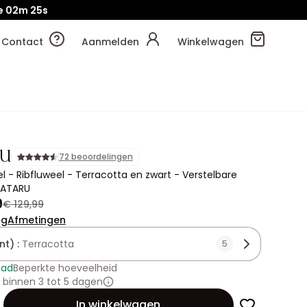
e
02m
24s
Contact
Aanmelden
Winkelwagen
RU
72 beoordelingen
l - Ribfluweel - Terracotta en zwart - Verstelbare
BATARU
9
€ 129,99
ng
Afmetingen
nt) :
Terracotta
5
aad
Beperkte hoeveelheid
binnen 3 tot 5 dagen
id
In winkelwagen