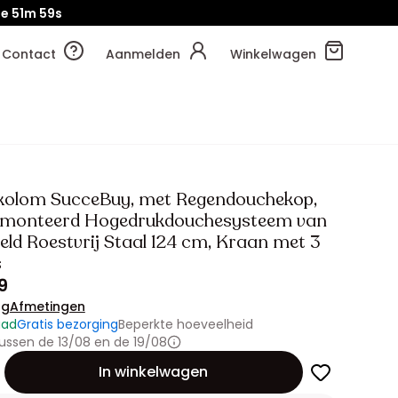
je
51m
58s
Contact
Aanmelden
Winkelwagen
olom SucceBuy, met Regendouchekop,
monteerd Hogedrukdouchesysteem van
eld Roestvrij Staal 124 cm, Kraan met 3
s
9
ng
Afmetingen
aad
Gratis bezorging
Beperkte hoeveelheid
ussen de 13/08 en de 19/08
id
In winkelwagen