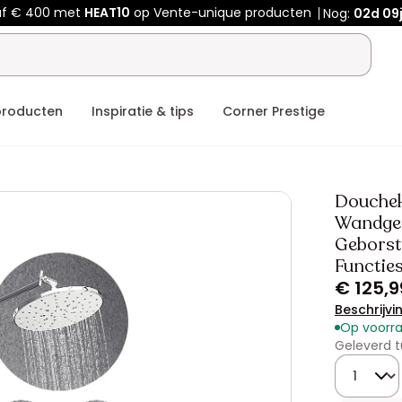
af € 400 met
HEAT10
op Vente-unique producten
Nog:
02d
09
producten
Inspiratie & tips
Corner Prestige
Douchek
Wandge
Geborst
Functie
€ 125,9
Beschrijvi
Op voorr
Geleverd t
Hoeveelhe