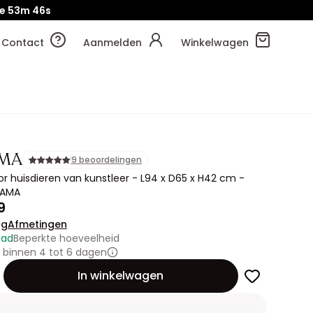
e
53m
45s
Contact
Aanmelden
Winkelwagen
AMA
9 beoordelingen
or huisdieren van kunstleer - L94 x D65 x H42 cm -
LIAMA
9
ng
Afmetingen
aad
Beperkte hoeveelheid
 binnen 4 tot 6 dagen
id
In winkelwagen