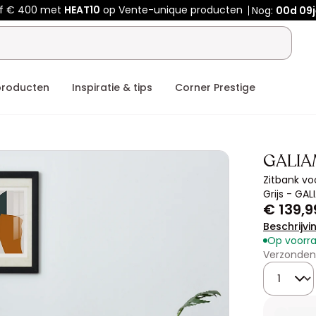
af € 400 met
HEAT10
op Vente-unique producten
Nog:
00d
09j
producten
Inspiratie & tips
Corner Prestige
GALI
Zitbank vo
Grijs - GA
€ 139,9
Beschrijvi
Op voorr
Verzonden
Hoeveelhe