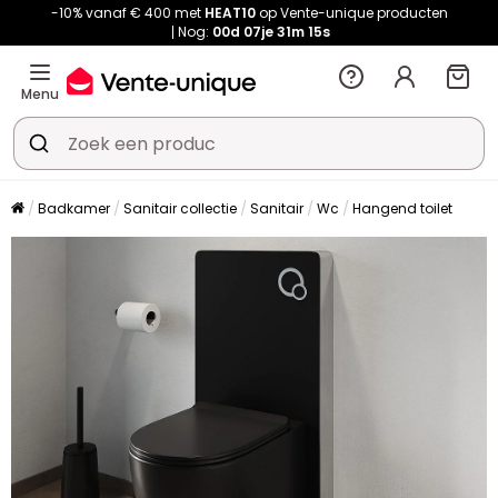
-10% vanaf € 400 met
HEAT10
op Vente-unique producten
Nog:
00d
07je
31m
15s
Menu
Badkamer
Sanitair collectie
Sanitair
Wc
Hangend toilet