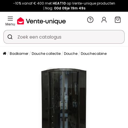
-10% vanaf € 400 met
HEAT10
op Vente-unique producten
Nog:
00d
09je
19m
48s
Menu
Badkamer
Douche collectie
Douche
Douchecabine