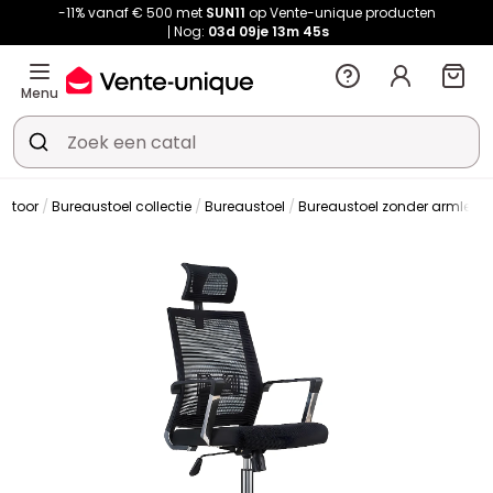
-11% vanaf € 500 met
SUN11
op Vente-unique producten
Nog:
03d
09je
13m
45s
Menu
antoor
Bureaustoel collectie
Bureaustoel
Bureaustoel zonder armleun