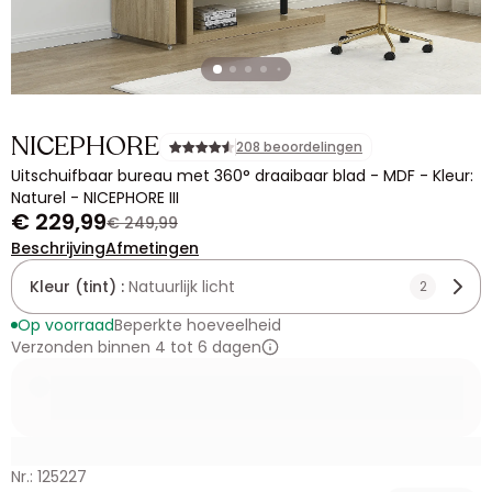
NICEPHORE
208 beoordelingen
Uitschuifbaar bureau met 360° draaibaar blad - MDF - Kleur:
Naturel - NICEPHORE III
€ 229,99
€ 249,99
Beschrijving
Afmetingen
Kleur (tint) :
Natuurlijk licht
2
Op voorraad
Beperkte hoeveelheid
Verzonden binnen 4 tot 6 dagen
Nr.: 125227