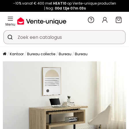
-10% vanaf € 400 met
HEAT10
op Vente-unique producten
Nog:
00d
12je
07m
02s
Menu
Kantoor
Bureau collectie
Bureau
Bureau