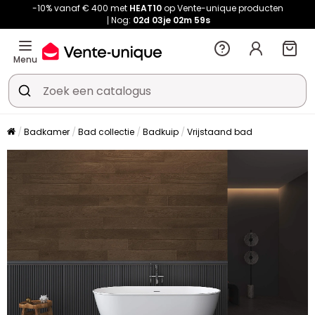
-10% vanaf € 400 met
HEAT10
op Vente-unique producten
Nog:
02d
03je
02m
59s
Menu
Badkamer
Bad collectie
Badkuip
Vrijstaand bad