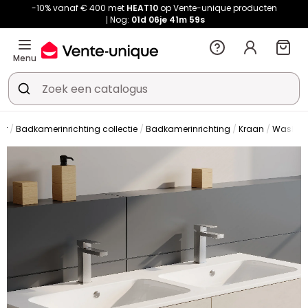
-10% vanaf € 400 met
HEAT10
op Vente-unique producten
Nog:
01d
06je
41m
58s
Menu
er
Badkamerinrichting collectie
Badkamerinrichting
Kraan
Wasbak