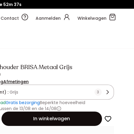
e
52m
36s
Contact
Aanmelden
Winkelwagen
lhouder BRISA Metaal Grijs
9
ng
Afmetingen
nt) :
Grijs
3
aad
Gratis bezorging
Beperkte hoeveelheid
ussen de 13/08 en de 14/08
id
In winkelwagen