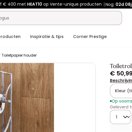
af € 400 met
HEAT10
op Vente-unique producten
Nog:
02d
08j
producten
Inspiratie & tips
Corner Prestige
Toiletpapier houder
Toiletro
€ 50,9
Beschrijvi
Kleur (ti
Op voorr
Geleverd t
Hoeveelhe