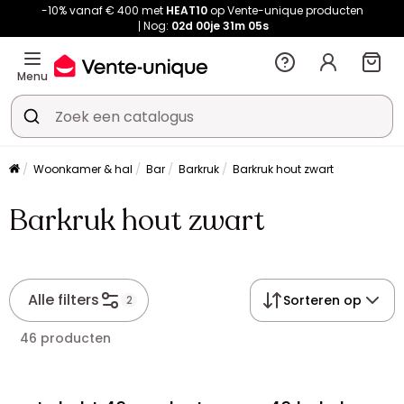
-10% vanaf € 400 met
HEAT10
op Vente-unique producten
Nog:
02d
00je
31m
05s
Menu
Woonkamer & hal
Bar
Barkruk
Barkruk hout zwart
Barkruk hout zwart
Alle filters
Sorteren op
2
46 producten