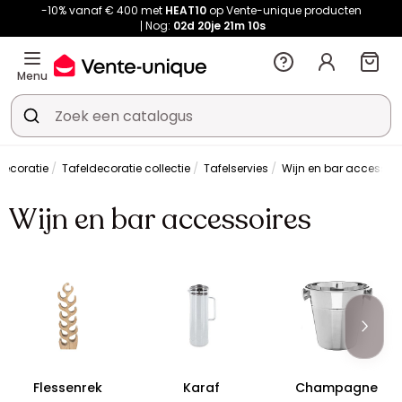
-10% vanaf € 400 met
HEAT10
op Vente-unique producten
Nog:
02d
20je
21m
10s
Menu
Decoratie
Tafeldecoratie collectie
Tafelservies
Wijn en bar accessoir
Wijn en bar accessoires
Flessenrek
Karaf
Champagne