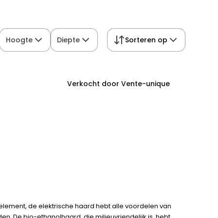
Hoogte
Diepte
Sorteren op
Verkocht door Vente-unique
nelement, de elektrische haard hebt alle voordelen van
 De bio-ethanolhaard, die milieuvriendelijk is, hebt