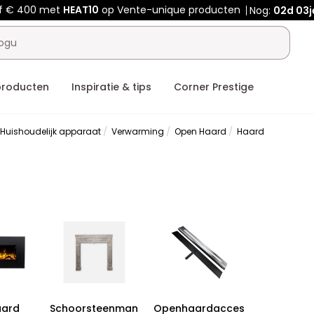
af € 400 met
HEAT10
op Vente-unique producten
Nog:
02d
03j
producten
Inspiratie & tips
Corner Prestige
Huishoudelijk apparaat
Verwarming
Open Haard
Haard
ard
Schoorsteenman
Openhaardacces