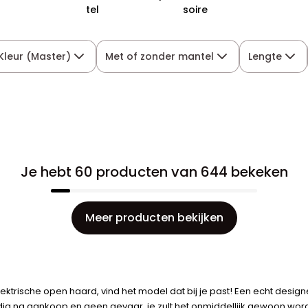
tel
soire
Kleur (Master)
Met of zonder mantel
Lengte
Je hebt 60 producten van 644 bekeken
Meer producten bekijken
ktrische open haard, vind het model dat bij je past! Een echt desig
na aankoop en geen gevaar, je zult het onmiddellijk gewoon worden.