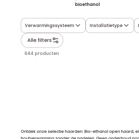
bioethanol
Verwarmingssysteem
Installatietype
Alle filters
644 producten
Ontdek onze selectie haarden: Bio-ethanol open haard, ele
houtverwarming zonder de nadelen. Geen onderhoud nodig 