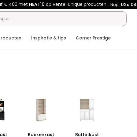
af € 400 met
HEAT10
op Vente-unique producten
Nog:
02d
04
producten
Inspiratie & tips
Corner Prestige
kast
Boekenkast
Buffetkast