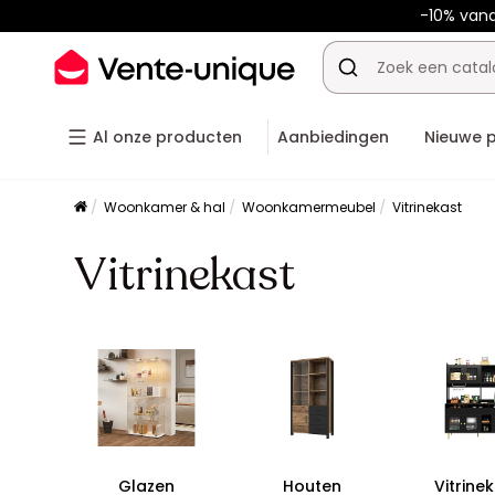
-10% van
Al onze producten
Aanbiedingen
Nieuwe 
Woonkamer & hal
Woonkamermeubel
Vitrinekast
Vitrinekast
Glazen
Houten
Vitrine