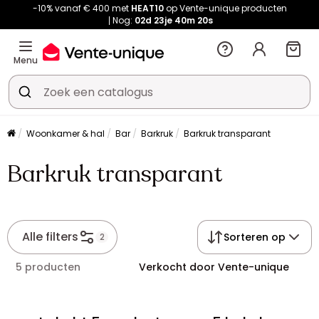
-10% vanaf € 400 met
HEAT10
op Vente-unique producten
Nog:
02d
23je
40m
20s
Menu
Woonkamer & hal
Bar
Barkruk
Barkruk transparant
Barkruk transparant
Alle filters
Sorteren op
2
5 producten
Verkocht door Vente-unique