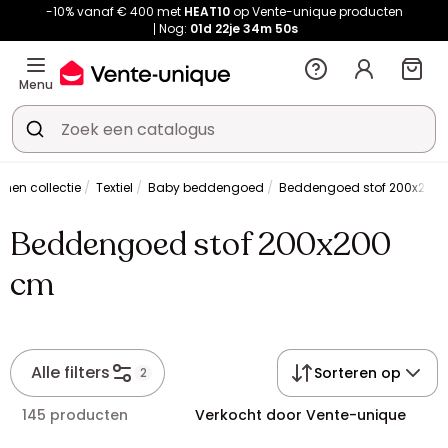
-10% vanaf € 400 met
HEAT10
op Vente-unique producten
Nog:
01d
22je
34m
49s
Menu
nnen collectie
Textiel
Baby beddengoed
Beddengoed stof 200x200
Beddengoed stof 200x200
cm
Alle filters
Sorteren op
2
145 producten
Verkocht door Vente-unique